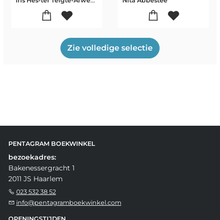
Iris Hes-ter Telgte-Arwen Gerrits
Nita Abbestee
Zie volledige selectie
PENTAGRAM BOEKWINKEL
bezoekadres:
Bakenessergracht 1
2011 JS Haarlem
023 532 38 52
info@pentagramboekwinkel.com
OPENINGSTIJDEN