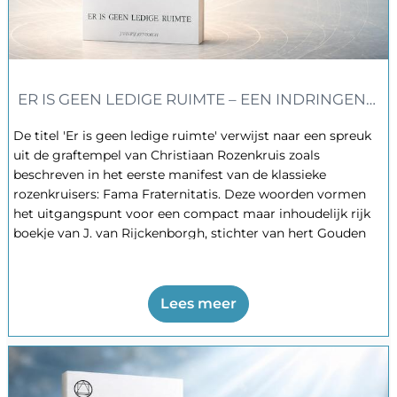
ER IS GEEN LEDIGE RUIMTE – EEN INDRINGENDE
De titel 'Er is geen ledige ruimte' verwijst naar een spreuk
uit de graftempel van Christiaan Rozenkruis zoals
beschreven in het eerste manifest van de klassieke
rozenkruisers: Fama Fraternitatis. Deze woorden vormen
het uitgangspunt voor een compact maar inhoudelijk rijk
boekje van J. van Rijckenborgh, stichter van hert Gouden
Rozenkruis. Zijn centrale gedachte is dat het heelal geen
lege, dode uitgestrektheid is, maar een levende eenheid
waarin krachten, substanties en levensvelden voortdurend
Lees meer
op elkaar inwerken.