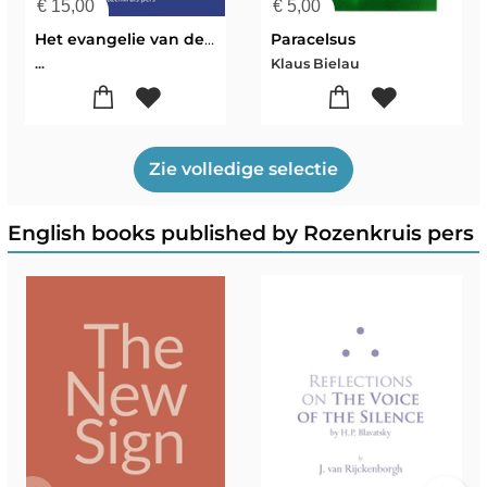
€
15,00
€
5,00
Het evangelie van de Pistis Sophia
Paracelsus
...
Klaus Bielau
Zie volledige selectie
English books published by Rozenkruis pers