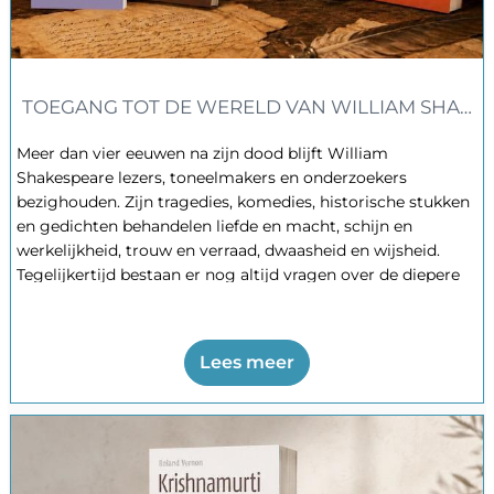
TOEGANG TOT DE WERELD VAN WILLIAM SHAKES
Meer dan vier eeuwen na zijn dood blijft William
Shakespeare lezers, toneelmakers en onderzoekers
bezighouden. Zijn tragedies, komedies, historische stukken
en gedichten behandelen liefde en macht, schijn en
werkelijkheid, trouw en verraad, dwaasheid en wijsheid.
Tegelijkertijd bestaan er nog altijd vragen over de diepere
betekenis van zijn werk en ook over de identiteit van de
schrijver. De volgende vier boeken belichten Shakespeare
en zijn werken ieder vanuit een andere invalshoek.
Lees meer