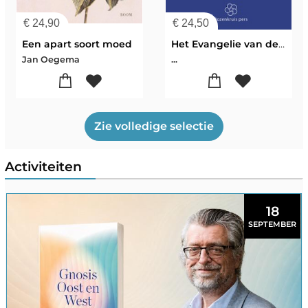
€
24,90
€
24,50
Een apart soort moed
Het Evangelie van de Pistis Sophia
Jan Oegema
...
Zie volledige selectie
Activiteiten
18
SEPTEMBER