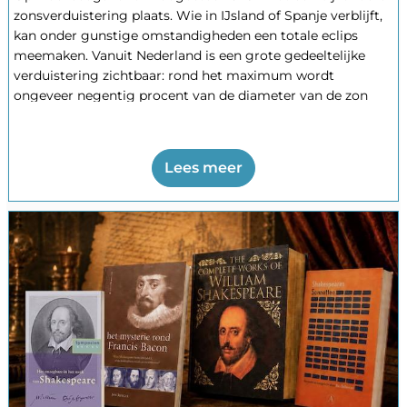
zonsverduistering plaats. Wie in IJsland of Spanje verblijft,
kan onder gunstige omstandigheden een totale eclips
meemaken. Vanuit Nederland is een grote gedeeltelijke
verduistering zichtbaar: rond het maximum wordt
ongeveer negentig procent van de diameter van de zon
door de maan bedekt. In Nederland begint het verschijnsel
omstreeks 19.16 uur en bereikt het rond 20.11 uur zijn
hoogtepunt. Omdat de zon dan laag staat, is vrij uitzicht
Lees meer
naar de westelijke horizon noodzakelijk. Een goede
eclipsbril is vanzelfsprekend onmisbaar.