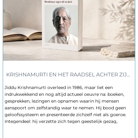
KRISHNAMURTI EN HET RAADSEL ACHTER ZIJN 
Jiddu Krishnamurti overleed in 1986, maar liet een
indrukwekkend en nog altijd actueel oeuvre na: boeken,
gesprekken, lezingen en opnamen waarin hij mensen
aanspoort om zelfstandig waar te nemen. Hij bood geen
geloofssysteem en presenteerde zichzelf niet als goeroe.
Integendeel: hij verzette zich tegen geestelijk gezag,
organisaties en navolging. Toch bleef rond zijn persoon een
groot raadsel bestaan. Wie was deze man die door