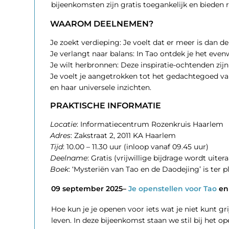
bijeenkomsten zijn gratis toegankelijk en bieden r
WAAROM DEELNEMEN?
Je zoekt verdieping: Je voelt dat er meer is dan de
Je verlangt naar balans: In Tao ontdek je het even
Je wilt herbronnen: Deze inspiratie-ochtenden zijn
Je voelt je aangetrokken tot het gedachtegoed v
en haar universele inzichten.
PRAKTISCHE INFORMATIE
Locatie
: Informatiecentrum Rozenkruis Haarlem
Adres
: Zakstraat 2, 2011 KA Haarlem
Tijd
: 10.00 – 11.30 uur (inloop vanaf 09.45 uur)
Deelname
: Gratis (vrijwillige bijdrage wordt uiter
Boek
: ‘Mysteriën van Tao en de Daodejing’ is ter 
09 september 2025–
Je openstellen voor Tao
e
Hoe kun je je openen voor iets wat je niet kunt gr
leven. In deze bijeenkomst staan we stil bij het op