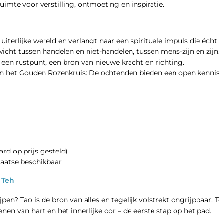
uimte voor verstilling, ontmoeting en inspiratie.
 uiterlijke wereld en verlangt naar een spirituele impuls die écht
wicht tussen handelen en niet-handelen, tussen mens-zijn en zijn
 een rustpunt, een bron van nieuwe kracht en richting.
an het Gouden Rozenkruis: De ochtenden bieden een open kenni
aard op prijs gesteld)
plaatse beschikbaar
n
Teh
ijpen? Tao is de bron van alles en tegelijk volstrekt ongrijpbaar
enen van hart en het innerlijke oor – de eerste stap op het pad.