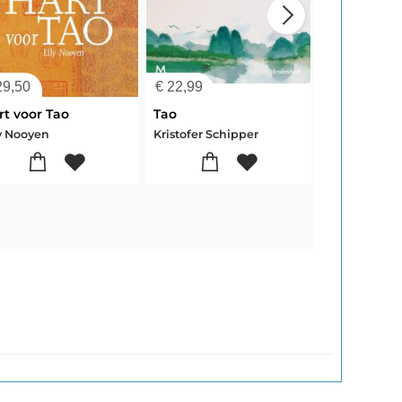
9,50
€
22,99
€
5,00
rt voor Tao
Tao
ly Nooyen
Kristofer Schipper
Peter Huijs