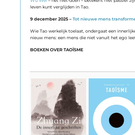
Wu Wei
– het niet-doen – betekent niet passief z
leven kunt verglijden in Tao.
9 december 2025 –
Tot nieuwe mens transform
Wie Tao werkelijk toelaat, ondergaat een innerli
nieuw mens: een mens die niet vanuit het ego lee
BOEKEN OVER TAOÏSME