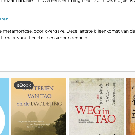
ijn, maar handelen in overeenstemming met Tao. In deze bijeenko
eren
jke metamorfose, door overgave. Deze laatste bijeenkomst van dez
ft, maar vanuit eenheid en verbondenheid.
eBook