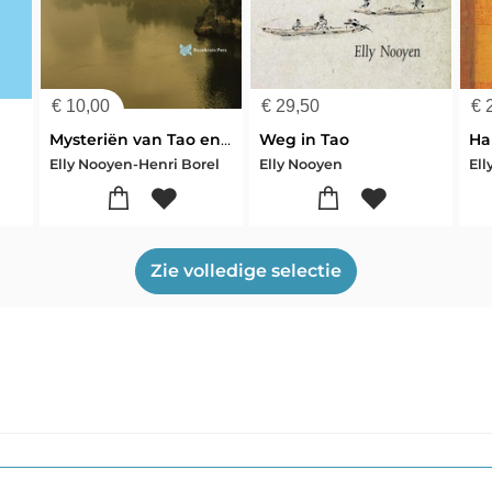
€
10,00
€
29,50
€
2
Mysteriën van Tao en de Daodejing
Weg in Tao
Ha
Elly Nooyen-Henri Borel
Elly Nooyen
El
Zie volledige selectie