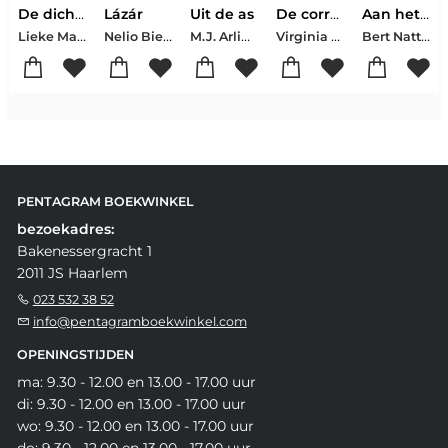
De dichter en de duivel
Lázár
Uit de as
De correspondente
Aan het einde van de oorlog
Lieke Marsman
Nelio Biedermann
M.J. Arlidge
Virginia Evans
Bert Natter
PENTAGRAM BOEKWINKEL
bezoekadres:
Bakenessergracht 1
2011 JS Haarlem
023 532 38 52
info@pentagramboekwinkel.com
OPENINGSTIJDEN
ma: 9.30 - 12.00 en 13.00 - 17.00 uur
di: 9.30 - 12.00 en 13.00 - 17.00 uur
wo: 9.30 - 12.00 en 13.00 - 17.00 uur