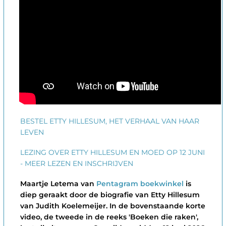
BESTEL ETTY HILLESUM, HET VERHAAL VAN HAAR
LEVEN
LEZING OVER ETTY HILLESUM EN MOED OP 12 JUNI
- MEER LEZEN EN INSCHRIJVEN
Maartje Letema van
Pentagram boekwinkel
is
diep geraakt door de biografie van Etty Hillesum
van Judith Koelemeijer. In de bovenstaande korte
video, de tweede in de reeks 'Boeken die raken',