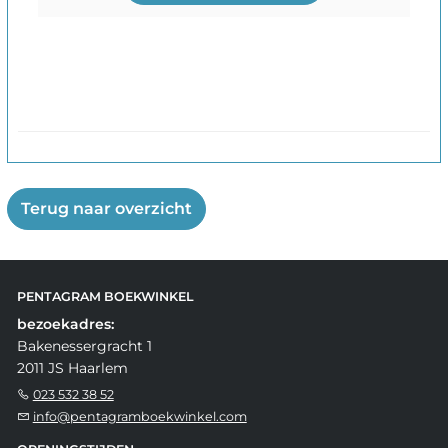
Terug naar overzicht
PENTAGRAM BOEKWINKEL
bezoekadres:
Bakenessergracht 1
2011 JS Haarlem
023 532 38 52
info@pentagramboekwinkel.com