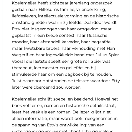
Koelemeijer heeft zichtbaar jarenlang onderzoek
gedaan naar Hillesums familie, vriendenkring,
liefdesleven, intellectuele vorming en de historische
omstandigheden waarin zij leefde. Daardoor wordt
Etty niet losgezongen van haar omgeving, maar
geplaatst in een brede context: haar Russische
moeder, haar afstandelijke vader, haar begaafde
maar kwetsbare broers, haar verhouding met Han
Wegerif en haar ingewikkelde band met Julius Spier.
Vooral die laatste speelt een grote rol. Spier was
therapeut, leermeester en geliefde, en hij
stimuleerde haar om een dagboek bij te houden.
Juist daardoor ontstonden de teksten waardoor Etty
later wereldberoemd zou worden.
Koelemeijer schrijft soepel en beeldend. Hoewel het
boek vol feiten, namen en historische details staat,
leest het vaak als een roman. De lezer krijgt niet
alleen informatie, maar wordt ook meegenomen in
de spanning van Etty’s ontwikkeling: van een
rusteloze jonge vrouw met chaotische gevoelens