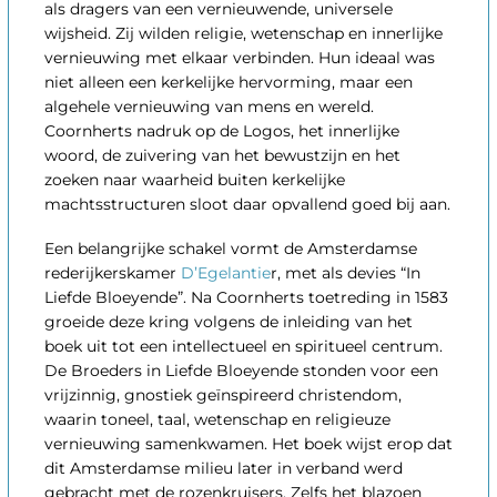
als dragers van een vernieuwende, universele
wijsheid. Zij wilden religie, wetenschap en innerlijke
vernieuwing met elkaar verbinden. Hun ideaal was
niet alleen een kerkelijke hervorming, maar een
algehele vernieuwing van mens en wereld.
Coornherts nadruk op de Logos, het innerlijke
woord, de zuivering van het bewustzijn en het
zoeken naar waarheid buiten kerkelijke
machtsstructuren sloot daar opvallend goed bij aan.
Een belangrijke schakel vormt de Amsterdamse
rederijkerskamer
D’Egelantie
r, met als devies “In
Liefde Bloeyende”. Na Coornherts toetreding in 1583
groeide deze kring volgens de inleiding van het
boek uit tot een intellectueel en spiritueel centrum.
De Broeders in Liefde Bloeyende stonden voor een
vrijzinnig, gnostiek geïnspireerd christendom,
waarin toneel, taal, wetenschap en religieuze
vernieuwing samenkwamen. Het boek wijst erop dat
dit Amsterdamse milieu later in verband werd
gebracht met de rozenkruisers. Zelfs het blazoen