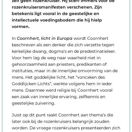
zelf geen rozenkruiser. Hij stierf immers vóór de
rozenkruisersmanifesten verschenen. Zijn
betekenis ligt vooral in de geestelijke en
intellectuele voedingsbodem die hij hielp
vormen.
In
Coornhert, licht in Europa
wordt Coornhert
beschreven als een denker die zich verzette tegen
kerkelijke dwang, dogma’s en de predestinatieleer.
Voor hem lag de weg naar waarheid niet in
gehoorzaamheid aan priesters, predikanten of
instituties, maar in de innerlijke omvorming van de
mens. Het goddelijke licht, het “voncxken des
Goddlijcken Lichts”, werkte volgens hem in ieder
mens. Daarmee werd religie bij Coornhert vooral
een zaak van innerlijke ervaring, zelfkennis en
geestelijke zuivering.
Juist op dit punt raakt Coornhert aan thema’s die
later ook bij de rozenkruisers belangrijk zouden
worden. De vroege rozenkruisers presenteerden zich