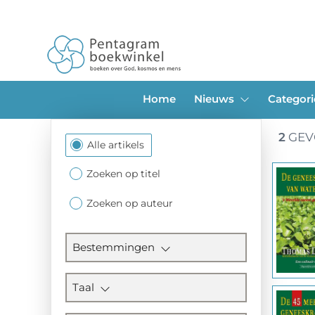
Home
Nieuws
Categor
2
GEV
Filtersectie
Alle artikels
Zoeken op titel
Zoeken op auteur
Bestemmingen
Taal