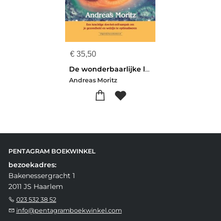
€
35,50
De wonderbaarlijke lever- en galblaasreiniging
Andreas Moritz
PENTAGRAM BOEKWINKEL
bezoekadres:
Bakenessergracht 1
2011 JS Haarlem
023 532 38 52
info@pentagramboekwinkel.com