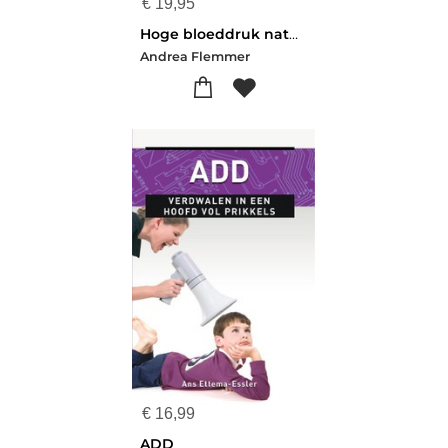
€
19,95
Hoge bloeddruk natuurlijk behandelen
Andrea Flemmer
€
16,99
ADD