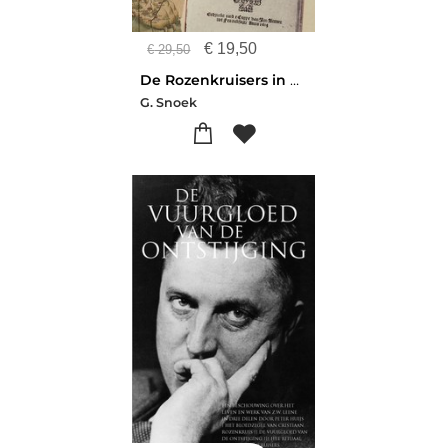
€
19,50
€
29,50
De Rozenkruisers in Nederland
G. Snoek