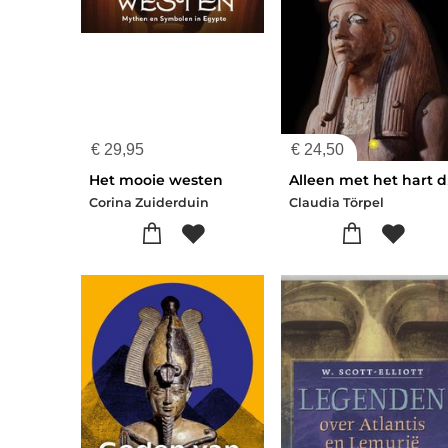
€
29,95
€
24,50
Het mooie westen
Allee
Corina Zuiderduin
Claudia Törpel