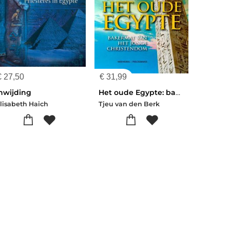
€
27,50
€
31,99
Inwijding
Het oude Egypte: bakermat van het jonge christendom
lisabeth Haich
Tjeu van den Berk