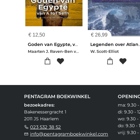
€
12,50
€
26,99
Goden van Egypte, van A tot Seth
Legenden over Atlan
Maarten J. Raven-Ben van den Bercken
W. Scott-Elliot
PENTAGRAM BOEKWINKEL
OPENING
bezoekadres:
ma: 9.30 -
Bakenessergracht 1
di: 9.30 - 
2011 JS Haarlem
wo: 9.30 - 
do: 9.30 - 
023 532 38 52
vrij: 9.30 
info@pentagramboekwinkel.com