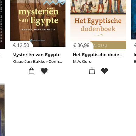
€
12,50
€
36,99
n met het hart denk je goed
Mysteriën van Egypte
Het Egyptische dodenboek
Klaas-Jan Bakker-Corina Zuiderduin-José van Emmerik-Peter Huijs
M.A. Geru
E