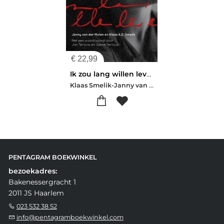
€
22,99
Ik zou lang willen leven
Klaas Smelik-Janny van der Molen
PENTAGRAM BOEKWINKEL
bezoekadres:
Bakenessergracht 1
2011 JS Haarlem
023 532 38 52
info@pentagramboekwinkel.com