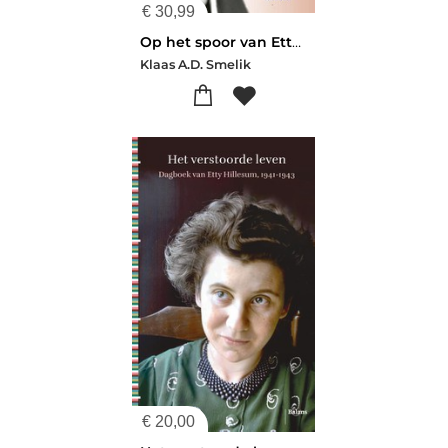
€
30,99
Op het spoor van Etty Hillesum
Klaas A.D. Smelik
€
20,00