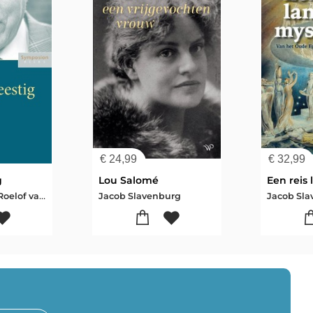
€
24,99
€
32,99
g
Lou Salomé
Esther Ritman-Roelof van den Broek-Annine van der Meer-Boudewijn Koole-Jacob Slavenburg-Reinout Quispel
Jacob Slavenburg
Jacob Sl