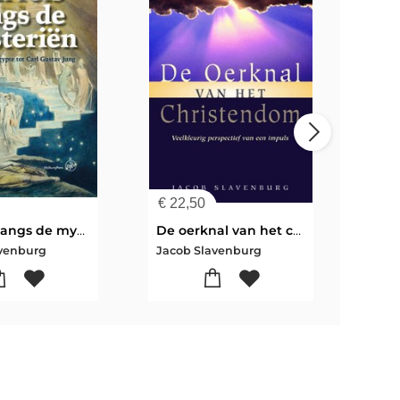
€
22,50
€
69
Een reis langs de mysteriën
De oerknal van het christendom
avenburg
Jacob Slavenburg