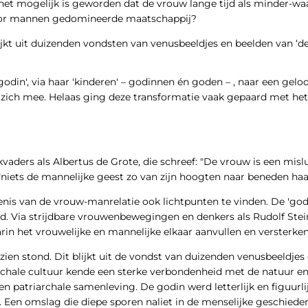
 het mogelijk is geworden dat de vrouw lange tijd als minder-w
door mannen gedomineerde maatschappij?
lijkt uit duizenden vondsten van venusbeeldjes en beelden van ‘d
in', via haar 'kinderen' – godinnen én goden – , naar een geloo
 zich mee. Helaas ging deze transformatie vaak gepaard met het
rkvaders als Albertus de Grote, die schreef: "De vrouw is een mi
 "niets de mannelijke geest zo van zijn hoogten naar beneden haal
nis van de vrouw-manrelatie ook lichtpunten te vinden. De 'godin
d. Via strijdbare vrouwenbewegingen en denkers als Rudolf Stei
n het vrouwelijke en mannelijke elkaar aanvullen en versterken. 
zien stond. Dit blijkt uit de vondst van duizenden venusbeeldje
rchale cultuur kende een sterke verbondenheid met de natuur en
n patriarchale samenleving. De godin werd letterlijk en figuur
t. Een omslag die diepe sporen naliet in de menselijke geschieden