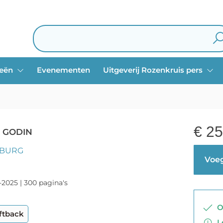
ieën
Evenementen
Uitgeverij Rozenkruis pers
€
25
 GODIN
NBURG
Voeg
-2025 | 300 pagina's
Op
ftback
Le