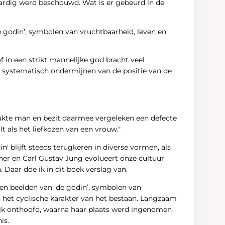
aardig werd beschouwd. Wat is er gebeurd in de
e godin’; symbolen van vruchtbaarheid, leven en
f in een strikt mannelijke god bracht veel
 systematisch ondermijnen van de positie van de
slukte man en bezit daarmee vergeleken een defecte
t als het liefkozen van een vrouw."
' blijft steeds terugkeren in diverse vormen, als
ner en Carl Gustav Jung evolueert onze cultuur
Daar doe ik in dit boek verslag van.
s en beelden van ‘de godin’, symbolen van
 het cyclische karakter van het bestaan. Langzaam
lijk onthoofd, waarna haar plaats werd ingenomen
is.