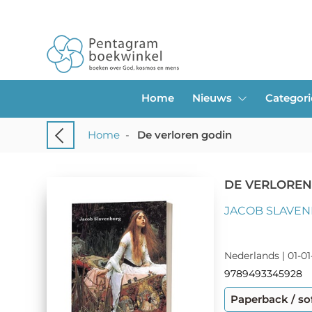
Home
Nieuws
Categor
Home
-
De verloren godin
DE VERLOREN
JACOB SLAVE
Nederlands | 01-01
9789493345928
Paperback / so