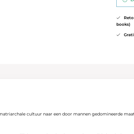
Retour
books)
Gratis
matriarchale cultuur naar een door mannen gedomineerde maatsc