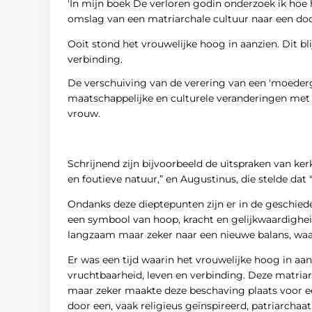
'In mijn boek De verloren godin onderzoek ik hoe
omslag van een matriarchale cultuur naar een 
Ooit stond het vrouwelijke hoog in aanzien. Dit b
verbinding.
De verschuiving van de verering van een 'moedergod
maatschappelijke en culturele veranderingen met
vrouw.
Schrijnend zijn bijvoorbeeld de uitspraken van ke
en foutieve natuur,” en Augustinus, die stelde dat
Ondanks deze dieptepunten zijn er in de geschiede
een symbool van hoop, kracht en gelijkwaardighei
langzaam maar zeker naar een nieuwe balans, waari
Er was een tijd waarin het vrouwelijke hoog in aan
vruchtbaarheid, leven en verbinding. Deze matria
maar zeker maakte deze beschaving plaats voor ee
door een, vaak religieus geïnspireerd, patriarchaa