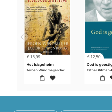
€
15,99
€
12,50
Het Isisgeheim
God is geesti
Jeroen Windmeijer-Jacob Slavenburg