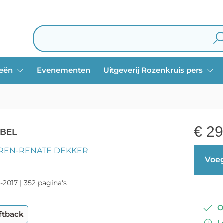
ieën
Evenementen
Uitgeverij Rozenkruis pers
€
29
JBEL
REN-RENATE DEKKER
Voeg
-2017 | 352 pagina's
Op
ftback
Le