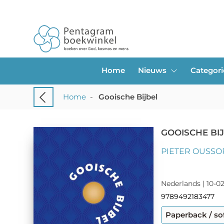
Home
Nieuws
Categor
Home
-
Gooische Bijbel
GOOISCHE BI
PIETER OUSSO
Nederlands | 10-02
9789492183477
Paperback / so