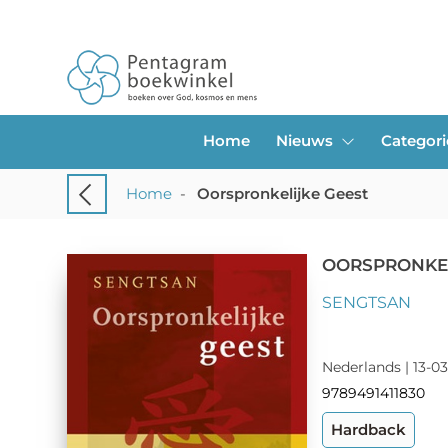
Home
Nieuws
Categor
Home
-
Oorspronkelijke Geest
OORSPRONKEL
SENGTSAN
Nederlands | 13-03
9789491411830
Hardback