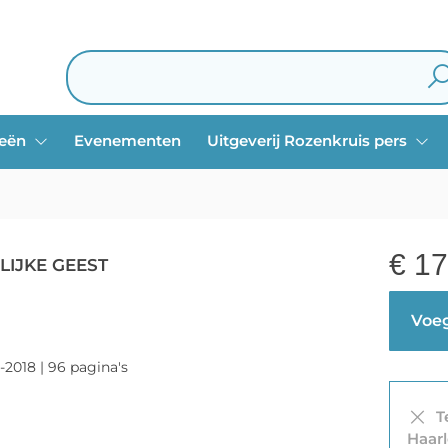
ieën
Evenementen
Uitgeverij Rozenkruis pers
€
17
IJKE GEEST
Voeg
-2018 | 96 pagina's
Te
Haar