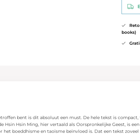
Be
Retour
books)
Gratis
troffen bent is dit absoluut een must. De hele tekst is compact,
e Hsin Hsin Ming, hier vertaald als Oorspronkelijke Geest, is ee
oor het boeddhisme en taoïsme beïnvloed is. Dat een tekst zovee