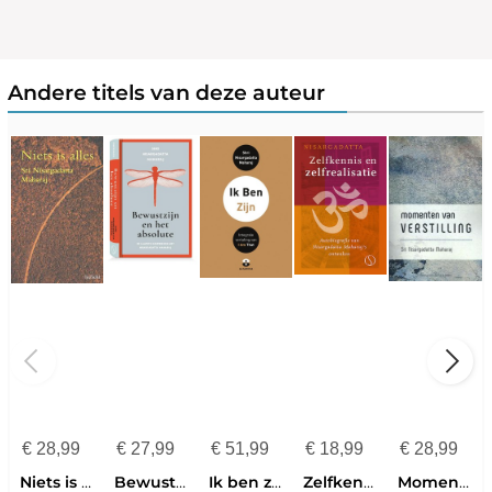
Andere titels van deze auteur
€
28,99
€
27,99
€
51,99
€
18,99
€
28,99
Niets is alles
Bewustzijn en het absolute
Ik ben zijn
Zelfkennis en zelfrealisatie
Momenten van verstilling