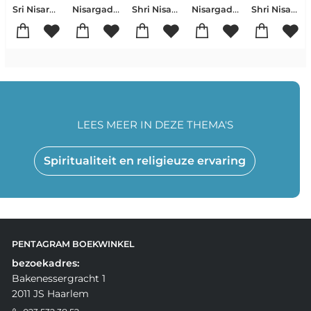
Sri Nisargadatta Maharaj
Nisargadatta Maharaj
Shri Nisargadatta Maharaj
Nisargadatta Maharaj
Shri Nisargadatta Maharaj
LEES MEER IN DEZE THEMA'S
Spiritualiteit en religieuze ervaring
PENTAGRAM BOEKWINKEL
bezoekadres:
Bakenessergracht 1
2011 JS Haarlem