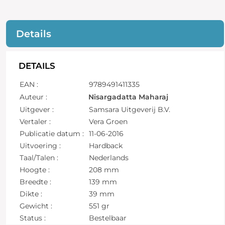
Details
DETAILS
EAN :
9789491411335
Auteur :
Nisargadatta Maharaj
Uitgever :
Samsara Uitgeverij B.V.
Vertaler :
Vera Groen
Publicatie datum :
11-06-2016
Uitvoering :
Hardback
Taal/Talen :
Nederlands
Hoogte :
208 mm
Breedte :
139 mm
Dikte :
39 mm
Gewicht :
551 gr
Status :
Bestelbaar