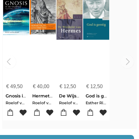
€
49,50
€
40,00
€
12,50
€
12,50
Gnosis in de Oudheid
Hermetische geschriften
De Wijsheid van Hermes
God is geestig
Roelof van den Broek
Roelof van den Broek-Gilles Quispel
Roelof van den Broek-Joost R. Ritman-Jean-PierreMahé-Cis van Heertum
Esther Ritman-Roelof van den Broek-Annine van der Meer-Boudewijn Koole-Jacob Slavenburg-Reinout Quispel