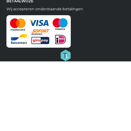
BETAALWIJZE
Wij accepteren onderstaande betalingen