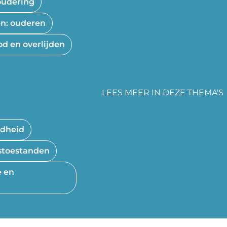
udering
en: ouderen
od en overlijden
LEES MEER IN DEZE THEMA'S
rdheid
stoestanden
e en