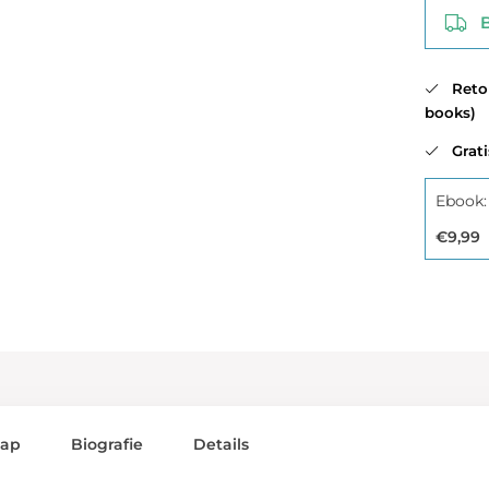
Be
Retour
books)
Gratis
Ebook:
€9,99
lap
Biografie
Details