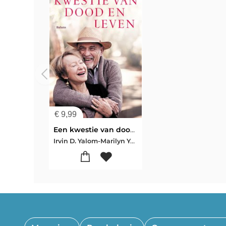
€
9,99
Een kwestie van dood en leven
Irvin D. Yalom-Marilyn Yalom