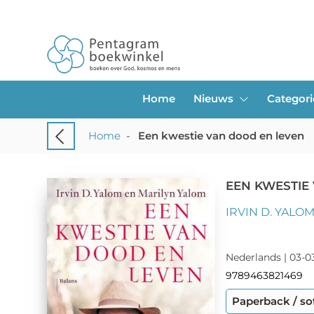
Home
Nieuws
Categor
Home
-
Een kwestie van dood en leven
EEN KWESTIE
IRVIN D. YALO
Nederlands | 03-03
9789463821469
Paperback / so