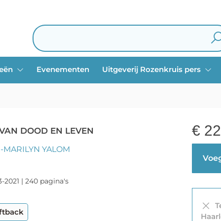
ieën
Evenementen
Uitgeverij Rozenkruis pers
€
22
 VAN DOOD EN LEVEN
M-MARILYN YALOM
Voeg
-2021 | 240 pagina's
Te
ftback
Haar