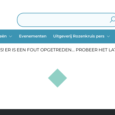
ieën
Evenementen
Uitgeverij Rozenkruis pers
S! ER IS EEN FOUT OPGETREDEN... PROBEER HET L