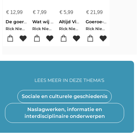
€
12,99
€
7,99
€
5,99
€
21,99
De goeroe en de baron
Wat wij van Amerika kunnen leren
Altijd Viareggio
Goeroe-methode
Rick Nieman
Rick Nieman
Rick Nieman
Rick Nieman
LEES MEER IN DEZE THEMA'S
Sociale en culturele geschiedenis
Naslagwerken, informatie en
interdisciplinaire onderwerpen