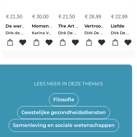
€
21,50
€
30,00
€
21,50
€
26,99
€
22,99
De wereld van de wachter
Momentum. Tijdschrift voor Erfgoed en Maatschappij. Collectief Wonen
The Art of Unhappiness
Vertroostingen
Liefde
Dirk de Wachter
Karina Van Herck-Erik Wieërs-Dirk De Wachter-Anne Malliet-Edith Wouters-Evelien Pieters-Wivina De Meester-Joeri De Bruyn-Sofie De Caigny-Dirk Laureys
Dirk De Wachter
Dirk De Wachter
Dirk De Wachter
LEES MEER IN DEZE THEMA'S
Filosofie
Geestelijke gezondheidsdiensten
Samenleving en sociale wetenschappen