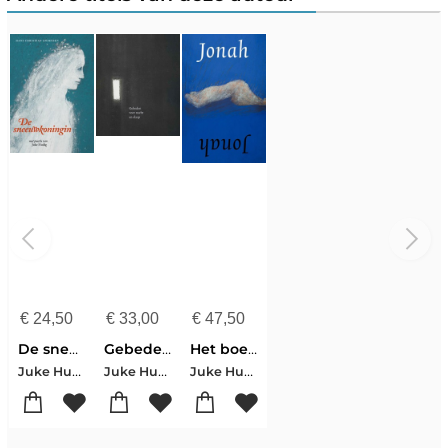
€
24,50
€
33,00
€
47,50
De sneeuwkoningin
Gebeden voor nacht en slaap
Het boek Jonah
Juke Hudig-Hans Christian Andersen
Juke Hudig
Juke Hudig-Daniël van Egmond