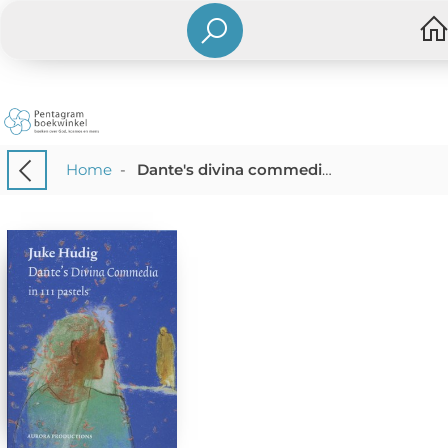
Home
-
Dante's divina commedia in 111 pastels