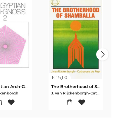
€
15,00
€
9,
The Egyptian Arch-Gnosis 2
The Brotherhood of Shamballah
The 
J. van Rijckenborgh-Catharose de Petri
jckenborgh
J. v