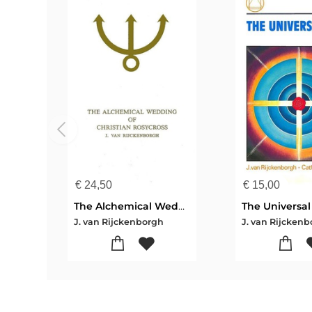
€
24,50
€
15,00
The Alchemical Wedding of Christian Rosycross 2
The Universal
J. van Rijckenborgh
J. van Rijcken