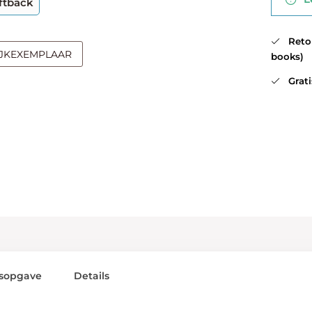
ftback
Retour
IJKEXEMPLAAR
books)
Gratis
sopgave
Details