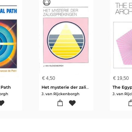
€
4,50
€
19,50
 Path
Het mysterie der zaligsprekingen
borgh
J. van Rijckenborgh
J. van Ri