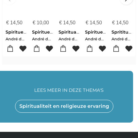
€
14,50
€
10,00
€
14,50
€
14,50
€
14,50
Spirituele Pasen en Pinksteren
Spirituele kerst
Spiritual Christmas
Spirituele Kerst
Sprititual Easter and Pentecost
André de Boer-Tanja Rozema
André de Boer-Tanja Rozema
André de Boer-Tanja Rozema
André de Boer-Tanja Rozema
André de Boer-Tanja Rozema
LEES MEER IN DEZE THEMA'S
Spiritualiteit en religieuze ervaring