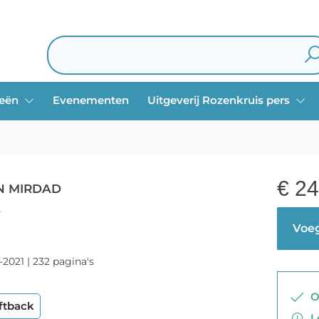
ieën
Evenementen
Uitgeverij Rozenkruis pers
€
24
N MIRDAD
Y
Voeg
-2021 | 232 pagina's
Op
ftback
Le