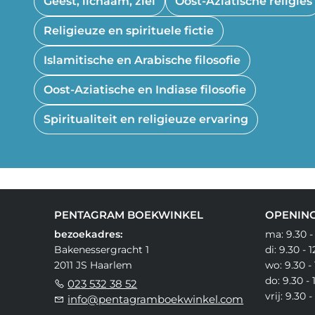
Geest, lichaam, ziel
Oost-Aziatische religies
Religieuze en spirituele fictie
Islamitische en Arabische filosofie
Oost-Aziatische en Indiase filosofie
Spiritualiteit en religieuze ervaring
PENTAGRAM BOEKWINKEL
OPENING
bezoekadres:
ma: 9.30 -
Bakenessergracht 1
di: 9.30 - 
2011 JS Haarlem
wo: 9.30 - 
do: 9.30 - 
023 532 38 52
vrij: 9.30 
info@pentagramboekwinkel.com