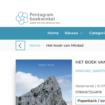
Home
Nieuws
Categor
Home
-
Het boek van Mirdad
HET BOEK VA
MIKHAÏL NAIM
Nederlands | 15-07
9789067324878
Paperback / so