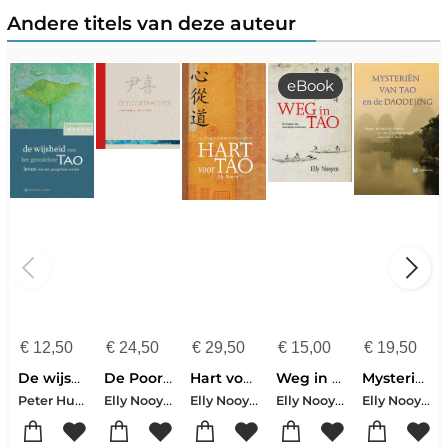
Andere titels van deze auteur
eBook
€
12,50
€
24,50
€
29,50
€
15,00
€
19,50
De wijsheid van het grondeloze Tao
De Poortwachter
Hart voor Tao
Weg in Tao
Mysteriën van Tao en de Daodejing
Peter Huijs-Dan Vercammen-Elly Nooyen-Frans Baggen-Yolanda Eikema
Elly Nooyen
Elly Nooyen
Elly Nooyen
Elly Nooyen-Henri Borel