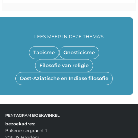
LEES MEER IN DEZE THEMA'S
Taoïsme
Gnosticisme
Filosofie van religie
Oost-Aziatische en Indiase filosofie
PENTAGRAM BOEKWINKEL
bezoekadres:
Bakenessergracht 1
2011 JS Haarlem