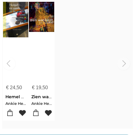
€
24,50
€
19,50
Hemel en aarde in de wereld van het kind
Zien wat blijft
Ankie Hettema-Pieterse
Ankie Hettema-Pieterse