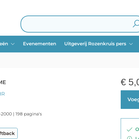
ieën
Evenementen
Uitgeverij Rozenkruis pers
€
5,
ME
HR
Voeg
-2000 | 198 pagina's
Op
ftback
Le