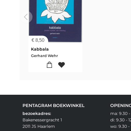
€
8,50
Kabbala
Gerhard Wehr
PENTAGRAM BOEKWINKEL
OPENING
bezoekadres:
ma: 9.30 -
Bakenessergracht 1
di: 9.30 - 
2011 JS Haarlem
wo: 9.30 - 