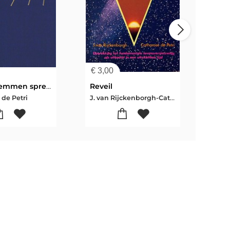
€
3,00
€
7,
Zeven stemmen spreken
Reveil
The
J. van Rijckenborgh-Catharose de Petri
 de Petri
Cath