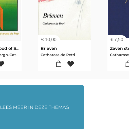
€
10,00
€
7,50
The Brotherhood of Shamballah
Brieven
J. van Rijckenborgh-Catharose de Petri
Catharose de Petri
Catharose
LEES MEER IN DEZE THEMA'S