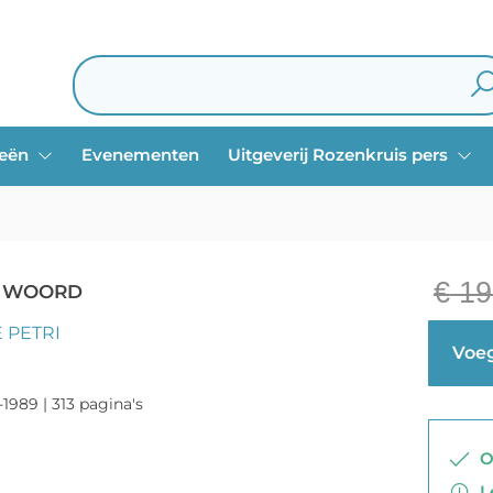
ieën
Evenementen
Uitgeverij Rozenkruis pers
€
19
E WOORD
 PETRI
Voeg
-1989 | 313 pagina's
Op
Le