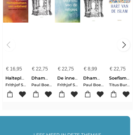
€
16,95
€
22,75
€
22,75
€
8,99
€
22,75
Halteplaatsen van wijsheid
Dhammapada
De innerlijke eenheid van de religies
Dhammapada
Soefisme, hart van de Islam
Frithjof Schuon
Paul Boersma
Frithjof Schuon
Paul Boersma
Titus Burckhardt
LEES MEER IN DEZE THEMA'S