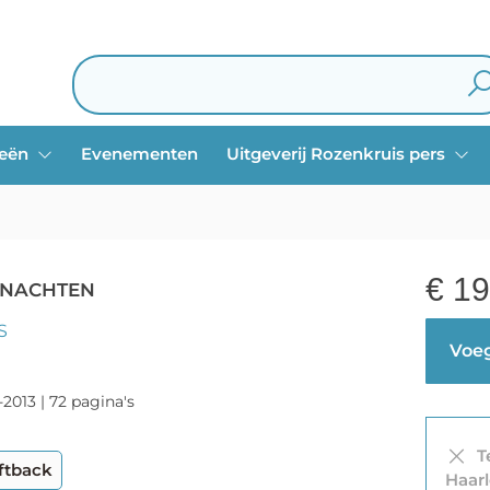
ieën
Evenementen
Uitgeverij Rozenkruis pers
€
19
E NACHTEN
S
Voeg
-2013 | 72 pagina's
Te
ftback
Haar