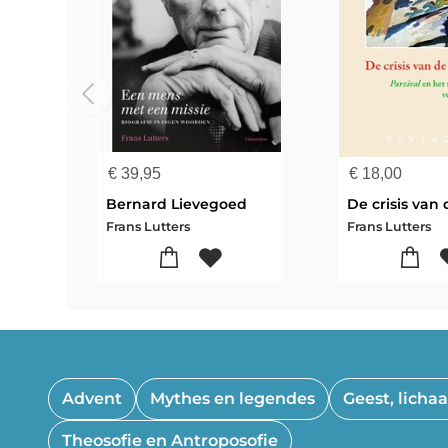
€
39,95
€
18,00
Bernard Lievegoed
Frans Lutters
Frans Lutters
Advent
Mythes en legendes
Geest, lichaa
Theosofie en Antroposofie