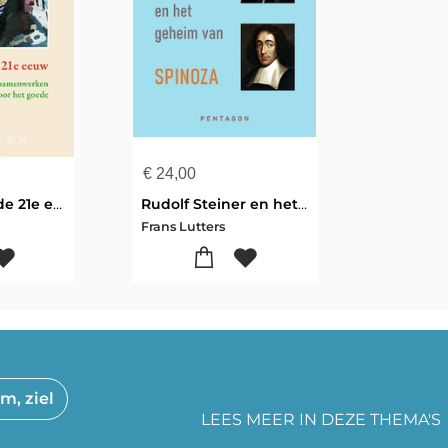
€
24,00
De crisis van de 21e eeuw
Rudolf Steiner en het geheim van Spinoza
Frans Lutters
m, ziel
LEES MEER IN DEZE THEMA'S