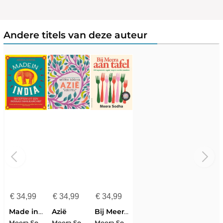
Andere titels van deze auteur
€
34,99
€
34,99
€
34,99
Made in India
Azië
Bij Meera aan tafel
Meera Sodha
Meera Sodha
Meera Sodha