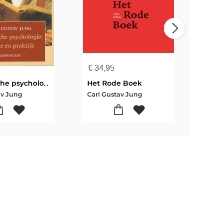
€
34,95
€
29
Analytische psychologie
Het Rode Boek
Psy
av Jung
Carl Gustav Jung
Carl