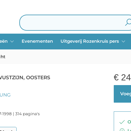
ieën
Evenementen
Uitgeverij Rozenkruis pers
cht
€
24
USTZIJN, OOSTERS
Voeg
JUNG
-1998 | 314 pagina's
Op
Le