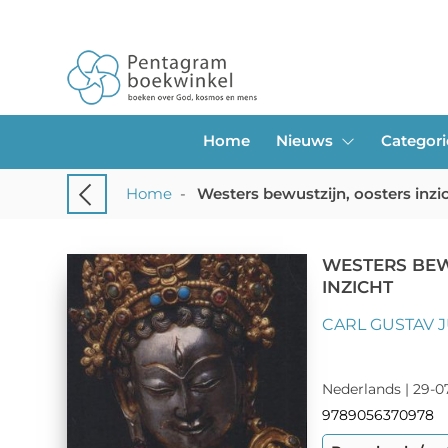
Home
Nieuws
Categor
Home
-
Westers bewustzijn, oosters inzi
WESTERS BEW
INZICHT
CARL GUSTAV 
Nederlands | 29-07
9789056370978