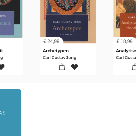
€
24,99
€
18,99
it
Archetypen
ng
Carl Gustav Jung
Carl Gust
'S