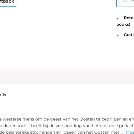
ftback
Retour
books)
Gratis
ils
de westerse mens om de geest van het Oosten te begrijpen en erva
e dodenboek – heeft bij de verspreiding van het oosterse gedach
 de belangrijke stromingen en ideeën van het Oosten met
...
Mee