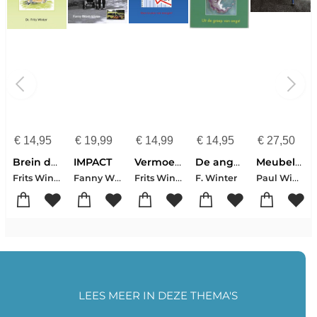
€
14,95
€
19,99
€
14,99
€
14,95
€
27,50
Brein de baas
IMPACT
Vermoeidheid de baas
De angst de baas
Meubels en plastieken
Frits Winter
Fanny Winter
Frits Winter
Paul Wintermans-Frank Wintermans
F. Winter
LEES MEER IN DEZE THEMA'S