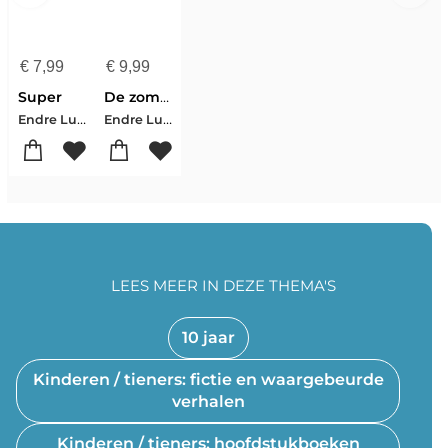
€
7,99
€
9,99
Super
De zomer waarin mijn vader homo werd
Endre Lund Eriksen
Endre Lund Eriksen
LEES MEER IN DEZE THEMA'S
10 jaar
Kinderen / tieners: fictie en waargebeurde
verhalen
Kinderen / tieners: hoofdstukboeken