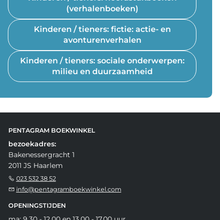
(verhalenboeken)
Kinderen / tieners: fictie: actie- en
avonturenverhalen
Kinderen / tieners: sociale onderwerpen:
milieu en duurzaamheid
PENTAGRAM BOEKWINKEL
bezoekadres:
Bakenessergracht 1
2011 JS Haarlem
023 532 38 52
info@pentagramboekwinkel.com
OPENINGSTIJDEN
ma: 9.30 - 12.00 en 13.00 - 17.00 uur