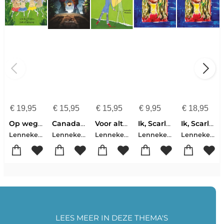
€
19,95
€
15,95
€
15,95
€
9,95
€
18,95
Op weg naar de feesthut
Canada is eng
Voor altijd Lonneke
Ik, Scarlett
Ik, Scarlett
Lenneke Westera
Lenneke Westera
Lenneke Westera
Lenneke Westera
Lenneke Westera
LEES MEER IN DEZE THEMA'S