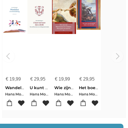
€
19,99
€
29,95
€
19,99
€
29,95
Wandelen in verwondering
U kunt veel meer dan u denkt
Wie zijn wij? Waar komen wij vandaan? Waar gaan wij naartoe?
Het boek Openbaring als baken voor onze tijd
Hans Moolenburgh Sr.
Hans Moolenburgh
Hans Moolenburgh Sr.
Hans Moolenburgh Sr.