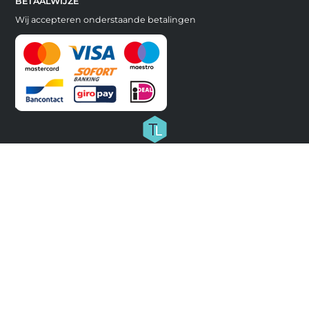
BETAALWIJZE
Wij accepteren onderstaande betalingen