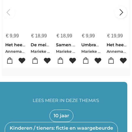
€
9,99
€
18,99
€
18,99
€
9,99
€
19,99
Het heerlijke herfstboek
De meisjes tegen de jongens
Samen ben je niet alleen
Umbrador
Het heerlijke herfstboek
Annemarie Bon-Ruby Coene-Floor de Goede-Carry Slee-Manon Sikkel-Marianne Busser-Ron Schröder-Sjoerd Kuyper-Barbara Jurgens-Mirjam Oldenhave-Pieter Feller-Rindert Kromhout-Hanna Kraan-Nienke Peeters-Marieke Smithuis-Elisabeth Mollema-Cora Sakalli-Lucas van de Meerendonk-Marjet Huiberts-Marloes Kemming-Pamela Sharon
Marieke Smithuis
Marieke Smithuis
Marieke Smithuis
Annemarie Bon-Ruby Coene-Floor de Goede-Carry Slee-Manon Sikkel-Marianne Busser-Ron Schröder-Sjoerd Kuyper-Barbara Jurgens-Mirjam Oldenhave-Pieter Feller-Rindert Kromhout-Hanna Kraan-Nienke Peeters-Marieke Smithuis-Elisabeth Mollema-Cora Sakalli-Lucas van de Meerendonk-Marjet Huiberts-Marloes Kemming-Pamela Sharon
LEES MEER IN DEZE THEMA'S
10 jaar
Kinderen / tieners: fictie en waargebeurde