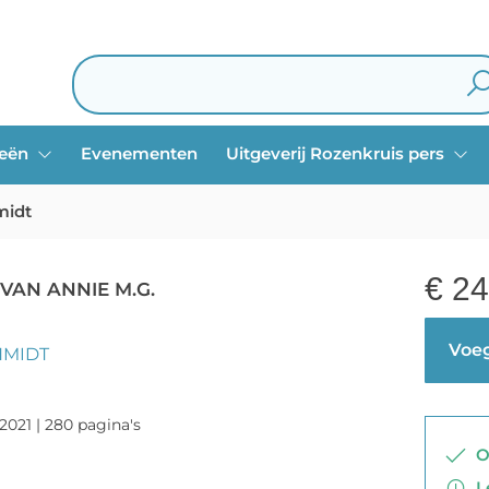
ieën
Evenementen
Uitgeverij Rozenkruis pers
midt
€
24
VAN ANNIE M.G.
Voeg
HMIDT
-2021 | 280 pagina's
Op
Le