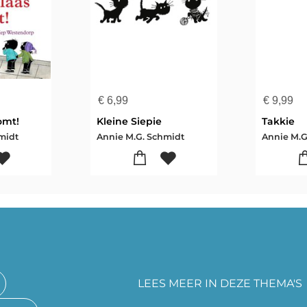
€
6,99
€
9,99
omt!
Kleine Siepie
Takkie
midt
Annie M.G. Schmidt
Annie M.G
LEES MEER IN DEZE THEMA'S