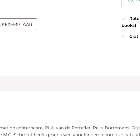
Retour
IJKEXEMPLAAR
books)
Gratis
 met de achternaam, Pluk van de Petteflet, Reus Borremans, Otje,
e M.G. Schmidt heeft geschreven voor kinderen horen ze natuurli