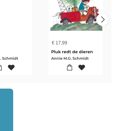
€
17,99
€
15
Pluk redt de dieren
. Schmidt
Annie M.G. Schmidt
Anni