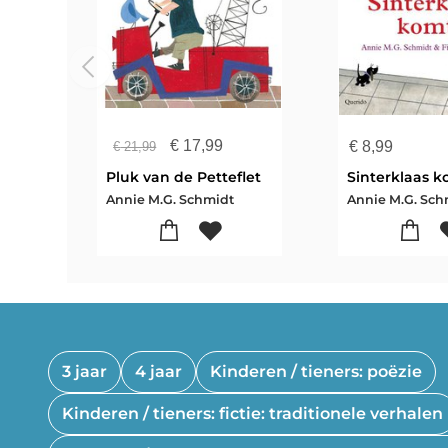
€
17,99
€
8,99
€
21,99
Pluk van de Petteflet
Sinterklaas k
Annie M.G. Schmidt
Annie M.G. Sch
3 jaar
4 jaar
Kinderen / tieners: poëzie
Kinderen / tieners: fictie: traditionele verhalen