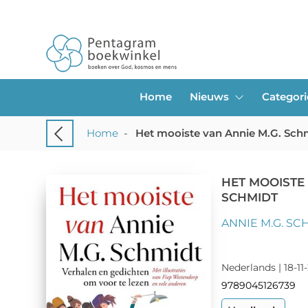
Home
Nieuws
Categor
Home
-
Het mooiste van Annie M.G. Sch
HET MOOISTE 
SCHMIDT
ANNIE M.G. SC
Nederlands | 18-11
9789045126739