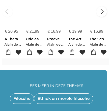
€
20,95
€
21,99
€
16,99
€
19,99
€
16,99
A Therapeutic Journey
Ode aan de arbeid
Proeven van liefde
The Art of Travel
The School of Life
Alain de Botton
Alain de Botton
Alain de Botton
Alain de Botton
Alain de Botton-The School of Life (PRH Rights)
LEES MEER IN DEZE THEMA'S
Filosofie
Ethiek en morele filosofie