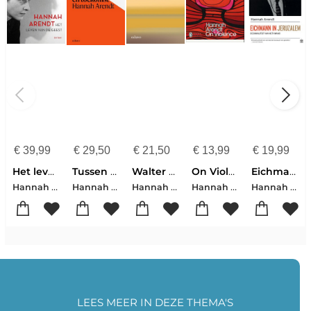
€
39,99
€
29,50
€
21,50
€
13,99
€
19,99
Het leven van de geest
Tussen verleden en toekomst
Walter Benjamin
On Violence
Eichmann in Jeruzalem
Hannah Arendt
Hannah Arendt
Hannah Arendt-Susan Sontag
Hannah Arendt
Hannah Arendt
LEES MEER IN DEZE THEMA'S