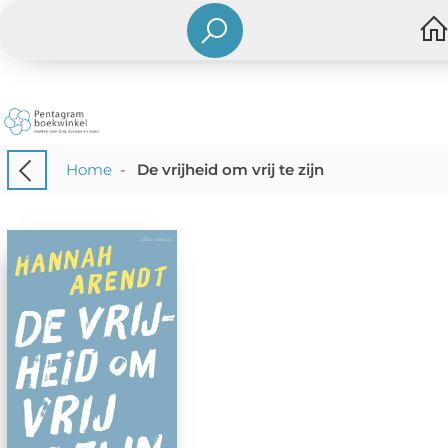
Home
-
De vrijheid om vrij te zijn