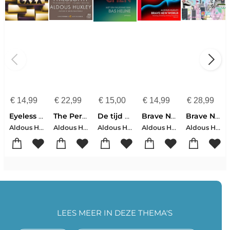
€
14,99
€
22,99
€
15,00
€
14,99
€
28,99
Eyeless in Gaza
The Perennial Philosophy
De tijd van de oligarchen
Brave New World
Brave New World: A Graphic Novel
Aldous Huxley
Aldous Huxley
Aldous Huxley-Bas Heijne
Aldous Huxley
Aldous Huxley-Fred Fordham
LEES MEER IN DEZE THEMA'S