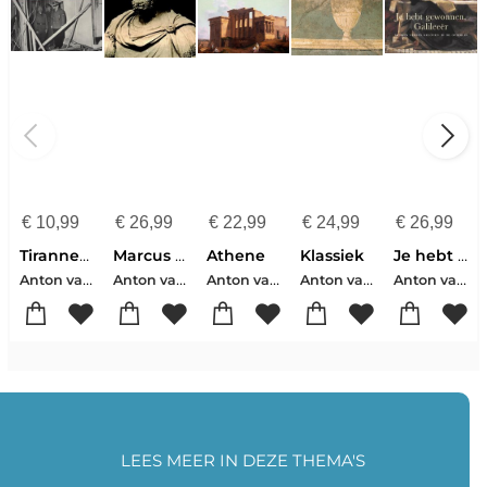
€
10,99
€
26,99
€
22,99
€
24,99
€
26,99
Tirannenmoord
Marcus Aurelius
Athene
Klassiek
Je hebt gewonnen, Galileeër
Anton van Hooff
Anton van Hooff
Anton van Hooff
Anton van Hooff
Anton van Hooff
LEES MEER IN DEZE THEMA'S