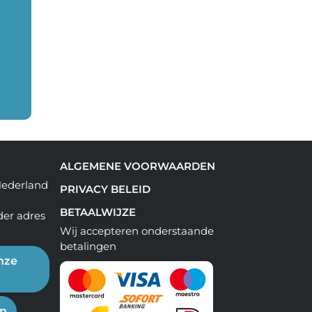
ALGEMENE VOORWAARDEN
Nederland
PRIVACY BELEID
BETAALWIJZE
der adres
Wij accepteren onderstaande
betalingen
nze
en