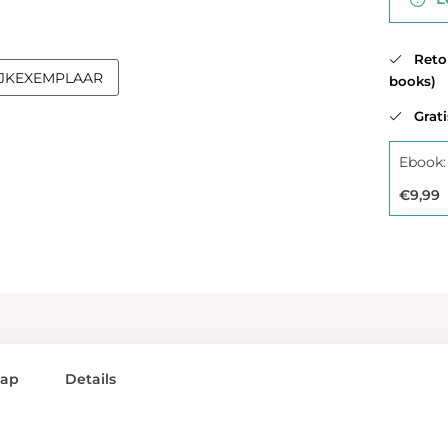
Retour
IJKEXEMPLAAR
books)
Gratis
Ebook:
€9,99
lap
Details