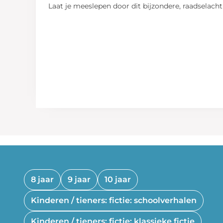
Laat je meeslepen door dit bijzondere, raadselac
8 jaar
9 jaar
10 jaar
Kinderen / tieners: fictie: schoolverhalen
Kinderen / tieners: fictie: klassieke fictie