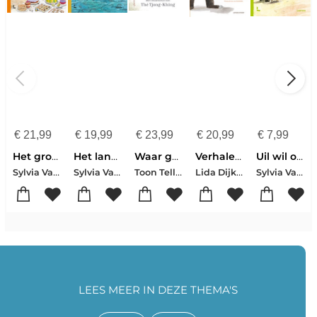
€
21,99
€
19,99
€
23,99
€
20,99
€
7,99
Het grote voorleesboek van Vos en Haas
Het land van de Nijl
Waar gaan we eigenlijk heen
Verhalen voor de vossenbroertjes
Uil wil op reis
Sylvia Vanden Heede-Thé Tjong-Khing
Sylvia Vanden Heede-Thé Tjong-Khing
Toon Tellegen-Thé Tjong-Khing
Lida Dijkstra
Sylvia Vanden Heede
LEES MEER IN DEZE THEMA'S