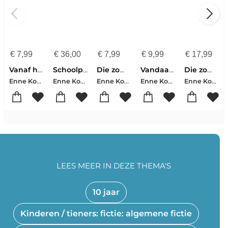
€
7,99
€
36,00
€
7,99
€
9,99
€
17,99
Vanaf hier kun je de hele wereld zien
Schoolpakket Heel De Klas Leest 2026 - Ik ben Vincent en ik ben niet bang (PO groep 7-8)
Die zomer met Jente
Vandaag komen we niet meer thuis
Die zomer met Jente
Enne Koens-Maartje Kuiper
Enne Koens
Enne Koens-Maartje Kuiper
Enne Koens-Maartje Kuiper
Enne Koens-Maartje Kuiper
LEES MEER IN DEZE THEMA'S
10 jaar
Kinderen / tieners: fictie: algemene fictie