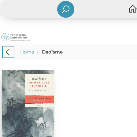
Home
-
Daoïsme