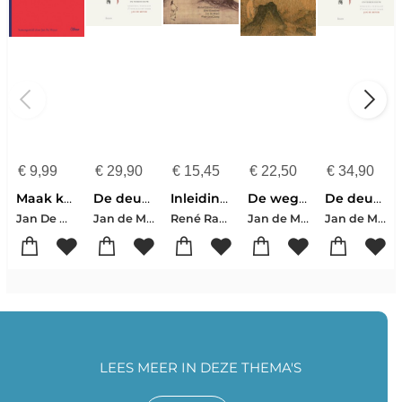
€
9,99
€
29,90
€
15,45
€
22,50
€
34,90
Maak kennis met Laozi
De deugd en de weg
Inleiding taoïstische filosofie
De weg terug
De deugd en de weg
Jan De Meyer
Jan de Meyer
René Ransdorp-Woei-Lien Chong-Jan De Meyer
Jan de Meyer
Jan de Meyer
LEES MEER IN DEZE THEMA'S