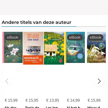
Andere titels van deze auteur
eBook
eBook
eBook
€
15,99
€
15,95
€
13,95
€
14,99
€
15,99
Als dromen fluisteren
Tenir debout
Les lendemains
Al het blauw van de hemel
Waar de zon de sneeuw raakt