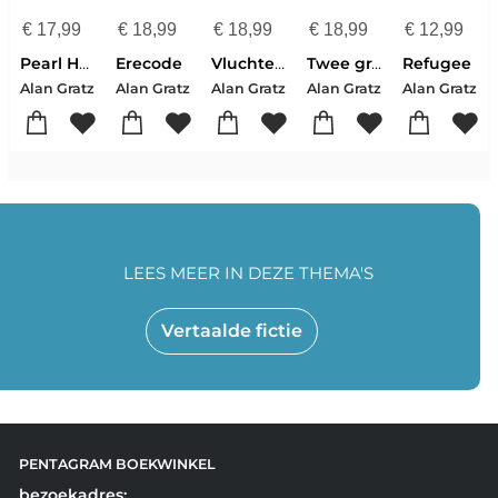
€
17,99
€
18,99
€
18,99
€
18,99
€
12,99
Pearl Harbor
Erecode
Vluchteling
Twee graden
Refugee
Alan Gratz
Alan Gratz
Alan Gratz
Alan Gratz
Alan Gratz
LEES MEER IN DEZE THEMA'S
Vertaalde fictie
PENTAGRAM BOEKWINKEL
bezoekadres: