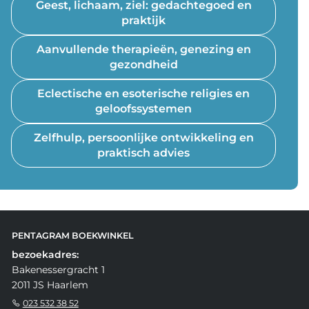
Geest, lichaam, ziel: gedachtegoed en
praktijk
Aanvullende therapieën, genezing en
gezondheid
Eclectische en esoterische religies en
geloofssystemen
Zelfhulp, persoonlijke ontwikkeling en
praktisch advies
PENTAGRAM BOEKWINKEL
bezoekadres:
Bakenessergracht 1
2011 JS Haarlem
023 532 38 52