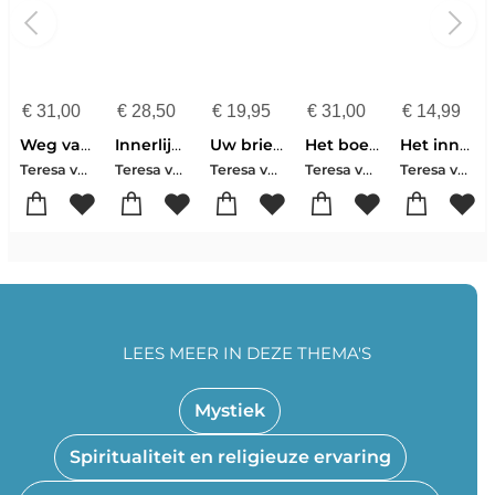
€
31,00
€
28,50
€
19,95
€
31,00
€
14,99
Weg van volmaaktheid en kleinere werken
Innerlijke burcht
Uw brieven beuren mij op
Het boek van mijn leven
Het innerlijke kasteel
Teresa van Avila
Teresa van Avila
Teresa van Avila
Teresa van Avila
Teresa van Avila
LEES MEER IN DEZE THEMA'S
Mystiek
Spiritualiteit en religieuze ervaring