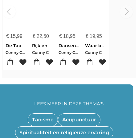
€
15,99
€
22,50
€
18,95
€
19,95
De Tao van gezondheid
Rijk en vrij
Dansen met de dood
Waar ben je als je er niet meer bent?
Conny Coppen
Conny Coppen
Conny Coppen
Conny Coppen
LEES MEER IN DEZE THEMA'S
Taoïsme
Acupunctuur
Spiritualiteit en religieuze ervaring