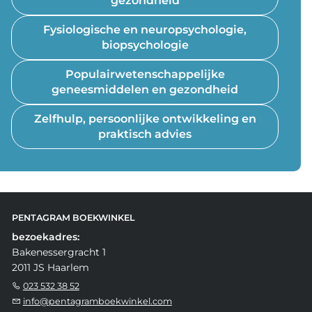
gezondheid
Fysiologische en neuropsychologie,
biopsychologie
Populairwetenschappelijke
geneesmiddelen en gezondheid
Zelfhulp, persoonlijke ontwikkeling en
praktisch advies
PENTAGRAM BOEKWINKEL
bezoekadres:
Bakenessergracht 1
2011 JS Haarlem
023 532 38 52
info@pentagramboekwinkel.com